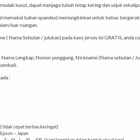
 mudah kusut, dapat menjaga tubuh tetap kering dan sejuk sekalip
imal memakai bahan spandex) memungkinkan untuk bebas bergerak,
alam/luar ruangan.
 ( Nama Sebutan / julukan) pada kaos jersey ini GRATIS, anda 
s Nama Lengkap, Nomor punggung, Nickname (Nama sebutan / Jul
kembali.
ada :
 ( tidak cepat berbau keringat)
 Epson – Japan
– M – L – XL – XXL ( kami lampirkan dalam bentuk visual juga)