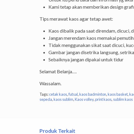
Kami tetap akan memberikan design grafis f
Tips merawat kaos agar tetap awet:
Kaos dibalik pada saat direndam, dicuci, d
Jangan merendam kaos memakai pemutih
Tidak menggunakan sikat saat dicuci, kuce
Gambar jangan disetrika langsung, setrika
Sebaiknya jangan dipakai untuk tidur
Selamat Belanja….
Wassalam.
Tags:
cetak kaos
,
futsal
,
kaos badminton
,
kaos basket
,
ka
sepeda
,
kaos sublim
,
Kaos volley
,
print kaos
,
sublim kaos
Produk Terkait