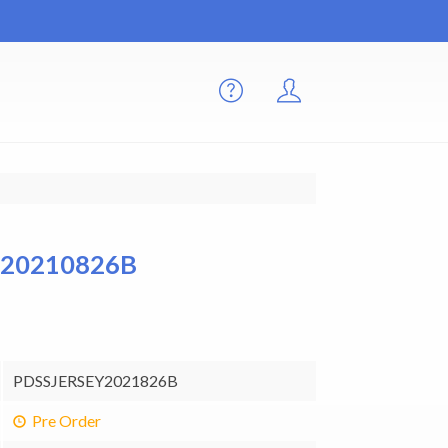
Y 20210826B
PDSSJERSEY2021826B
Pre Order