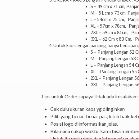
S – 49 cm x 71 cm, Panj
M – 51 cm x 73 cm, Panj
L – 54cm x 75 cm, Panj
XL – 57cm x 78cm, Panj
2XL – 59cm x 81cm, Pan
3XL – 62 Cm x 83 Cm, P
Untuk kaos lengan panjang, hanya beda panja
S – Panjang Lengan 52 
M – Panjang Lengan 53 
L –
Panjang Lengan 54 
XL –
Panjang Lengan 55
2XL –
Panjang Lengan 5
3XL –
Panjang Lengan 5
Tips untuk Order supaya tidak ada kesalahan :
Cek dulu ukuran kaos yg diinginkan
Pilih yang benar-benar pas,
lebih baik keb
Posisi logo diinformasikan jelas.
Bilamana cukup waktu, kami bisa memberi
Untuk itu perlu data dan informasi yg akur