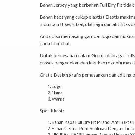
Bahan Jersey yang berbahan Full Dry Fit tidak
Bahan kaos yang cukup elastis ( Elastis max
mountain Bike, futsal, olahraga dan aktifitas d
Anda bisa memasang gambar logo dan nickname
pada fitur chat.
Untuk pemesanan dalam Group olahraga, Tuli
proses pengecekan dan lakukan rekonfirmasi 
Gratis Design grafis pemasangan dan editing p
Logo
Nama
Warna
Spesifikasi :
Bahan Kaos Full Dry Fit Milano, Anti Bakteri
Bahan Cetak : Print Sublimasi Dengan Tinta
UKURAN KAOS Lengan Pendek Unisex : XS – S 