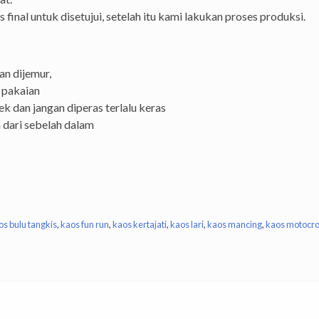
inal untuk disetujui, setelah itu kami lakukan proses produksi.
an dijemur,
 pakaian
k dan jangan diperas terlalu keras
 dari sebelah dalam
os bulu tangkis
,
kaos fun run
,
kaos kertajati
,
kaos lari
,
kaos mancing
,
kaos motocr