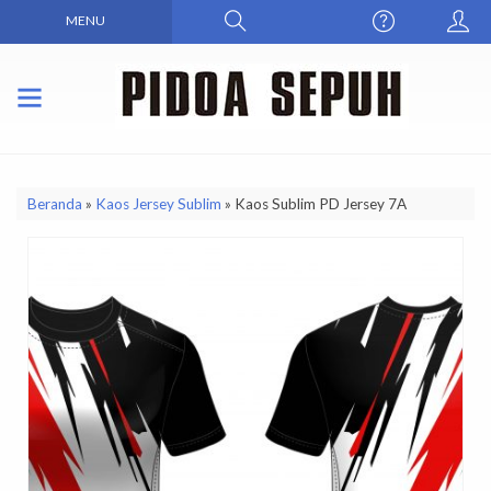
MENU
Beranda
»
Kaos Jersey Sublim
»
Kaos Sublim PD Jersey 7A